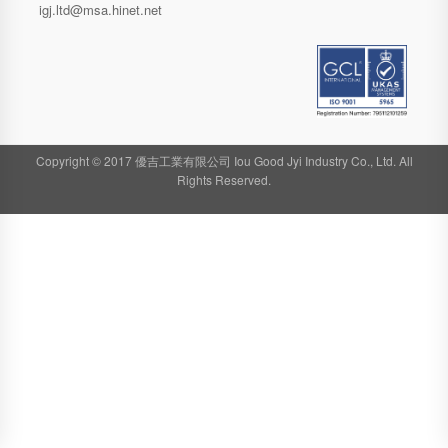
igj.ltd@msa.hinet.net
Copyright © 2017 優吉工業有限公司 Iou Good Jyi Industry Co., Ltd. All
Rights Reserved.